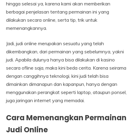
hingga selesai ya, karena kami akan memberikan
berbagai penjelasan tentang permainan ini yang
dilakukan secara online, serta tip, trik untuk
memenangkannya.
Jadi, judi online merupakan sesuatu yang telah
dikembangkan, dari permainan yang sebelumnya, yakni
judi. Apabila dulunya hanya bisa dilakukan di kasino
secara ofline saja, maka kini beda cerita. Karena seirama
dengan canggihnya teknologi, kini judi telah bisa
dimainkan dimanapun dan kapanpun, hanya dengan
menggunakan perangkat seperti laptop, ataupun ponsel,
juga jaringan internet yang memadai.
Cara Memenangkan Permainan
Judi Online