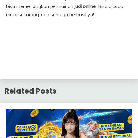
bisa memenangkan permainan
judi online
. Bisa dicoba
mulai sekarang, dan semoga berhasil ya!
Related Posts