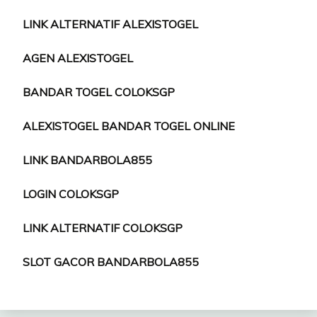
LINK ALTERNATIF ALEXISTOGEL
AGEN ALEXISTOGEL
BANDAR TOGEL COLOKSGP
ALEXISTOGEL BANDAR TOGEL ONLINE
LINK BANDARBOLA855
LOGIN COLOKSGP
LINK ALTERNATIF COLOKSGP
SLOT GACOR BANDARBOLA855