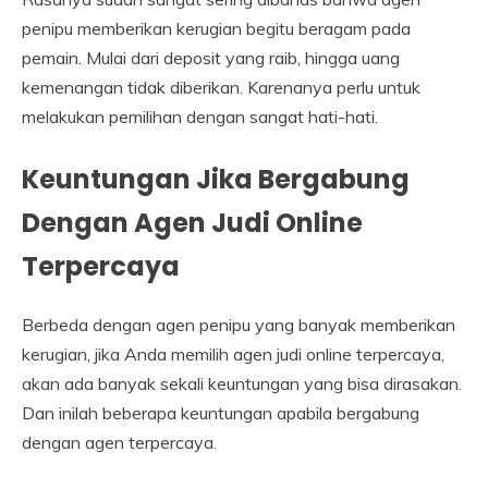
penipu memberikan kerugian begitu beragam pada
pemain. Mulai dari deposit yang raib, hingga uang
kemenangan tidak diberikan. Karenanya perlu untuk
melakukan pemilihan dengan sangat hati-hati.
Keuntungan Jika Bergabung
Dengan Agen Judi Online
Terpercaya
Berbeda dengan agen penipu yang banyak memberikan
kerugian, jika Anda memilih agen judi online terpercaya,
akan ada banyak sekali keuntungan yang bisa dirasakan.
Dan inilah beberapa keuntungan apabila bergabung
dengan agen terpercaya.