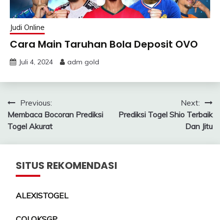
Judi Online
Cara Main Taruhan Bola Deposit OVO
Juli 4, 2024
adm gold
Navigasi
Previous:
Next:
Membaca Bocoran Prediksi
Prediksi Togel Shio Terbaik
pos
Togel Akurat
Dan Jitu
SITUS REKOMENDASI
ALEXISTOGEL
COLOKSGP