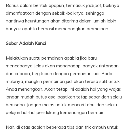
Bonus dalam bentuk apapun, termasuk
jackpot
, baiknya
dimanfaatkan dengan sebaik-baiknya, sehingga
nantinya keuntungan akan diterima dalam jumlah lebih
banyak apabila berhasil memenangkan permainan.
Sabar Adalah Kunci
Melakukan suatu permainan apabila jika baru
mencobanya, jelas akan menghadapi banyak rintangan
dan cobaan, begitupun dengan permainan judi. Pada
mulanya, mungkin permainan judi akan terasa sulit untuk
Anda menangkan. Akan tetapi ini adalah hal yang wajar,
jangan mudah putus asa, pastikan tetap sabar dan selalu
berusaha. Jangan malas untuk mencari tahu, dan selalu
pelajari hal-hal pendukung kemenangan bermain.
Nah, di atas adalah beberapa tips dan trik ampuh untuk