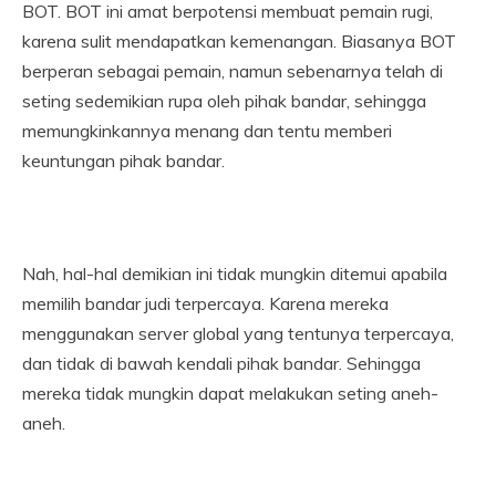
BOT. BOT ini amat berpotensi membuat pemain rugi,
karena sulit mendapatkan kemenangan. Biasanya BOT
berperan sebagai pemain, namun sebenarnya telah di
seting sedemikian rupa oleh pihak bandar, sehingga
memungkinkannya menang dan tentu memberi
keuntungan pihak bandar.
Nah, hal-hal demikian ini tidak mungkin ditemui apabila
memilih bandar judi terpercaya. Karena mereka
menggunakan server global yang tentunya terpercaya,
dan tidak di bawah kendali pihak bandar. Sehingga
mereka tidak mungkin dapat melakukan seting aneh-
aneh.