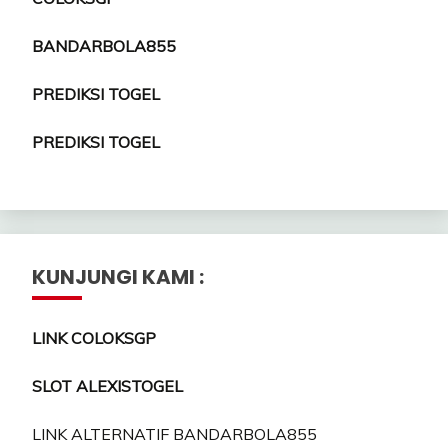
BANDARBOLA855
PREDIKSI TOGEL
PREDIKSI TOGEL
KUNJUNGI KAMI :
LINK COLOKSGP
SLOT ALEXISTOGEL
LINK ALTERNATIF BANDARBOLA855