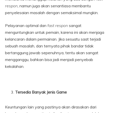
respon
, namun juga akan senantiasa membantu
penyelesaian masalah dengan semaksimal mungkin.
Pelayanan optimal dan
fast respon
sangat
menguntungkan untuk pemain, karena ini akan menjaga
kelancaran dalam permainan. Jika sesuatu saat terjadi
sebuah masalah, dan ternyata pihak bandar tidak
bertanggung jawab sepenuhnya, tentu akan sangat
mengganggu, bahkan bisa jadi menjadi penyebab
kekalahan.
Tersedia Banyak Jenis Game
Keuntungan lain yang pastinya akan dirasakan dari