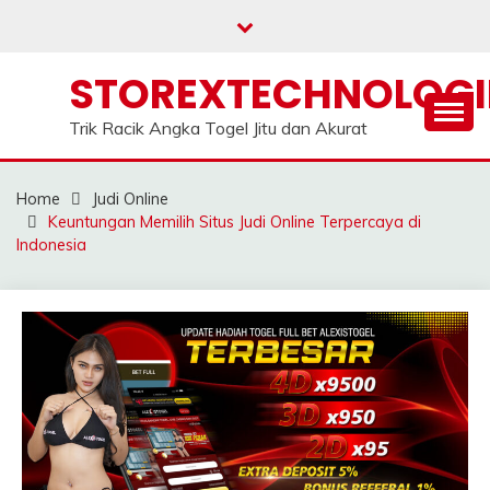
Skip
to
content
STOREXTECHNOLOGI
Trik Racik Angka Togel Jitu dan Akurat
Home
Judi Online
Keuntungan Memilih Situs Judi Online Terpercaya di
Indonesia