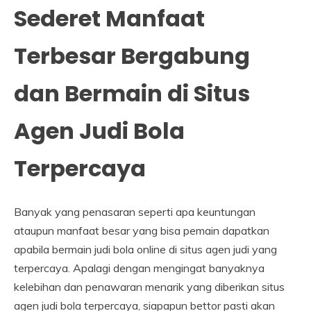
Sederet Manfaat
Terbesar Bergabung
dan Bermain di Situs
Agen Judi Bola
Terpercaya
Banyak yang penasaran seperti apa keuntungan
ataupun manfaat besar yang bisa pemain dapatkan
apabila bermain judi bola online di situs agen judi yang
terpercaya. Apalagi dengan mengingat banyaknya
kelebihan dan penawaran menarik yang diberikan situs
agen judi bola terpercaya, siapapun bettor pasti akan