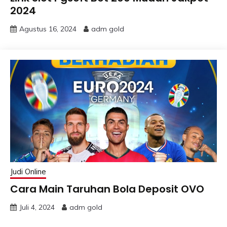
2024
Agustus 16, 2024
adm gold
Judi Online
Cara Main Taruhan Bola Deposit OVO
Juli 4, 2024
adm gold