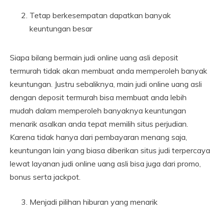
Tetap berkesempatan dapatkan banyak
keuntungan besar
Siapa bilang bermain judi online uang asli deposit
termurah tidak akan membuat anda memperoleh banyak
keuntungan. Justru sebaliknya, main judi online uang asli
dengan deposit termurah bisa membuat anda lebih
mudah dalam memperoleh banyaknya keuntungan
menarik asalkan anda tepat memilih situs perjudian.
Karena tidak hanya dari pembayaran menang saja,
keuntungan lain yang biasa diberikan situs judi terpercaya
lewat layanan judi online uang asli bisa juga dari promo,
bonus serta jackpot.
Menjadi pilihan hiburan yang menarik