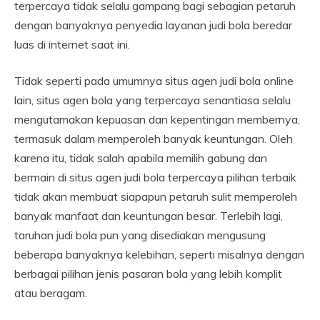
terpercaya tidak selalu gampang bagi sebagian petaruh
dengan banyaknya penyedia layanan judi bola beredar
luas di internet saat ini.
Tidak seperti pada umumnya situs agen judi bola online
lain, situs agen bola yang terpercaya senantiasa selalu
mengutamakan kepuasan dan kepentingan membernya,
termasuk dalam memperoleh banyak keuntungan. Oleh
karena itu, tidak salah apabila memilih gabung dan
bermain di situs agen judi bola terpercaya pilihan terbaik
tidak akan membuat siapapun petaruh sulit memperoleh
banyak manfaat dan keuntungan besar. Terlebih lagi,
taruhan judi bola pun yang disediakan mengusung
beberapa banyaknya kelebihan, seperti misalnya dengan
berbagai pilihan jenis pasaran bola yang lebih komplit
atau beragam.