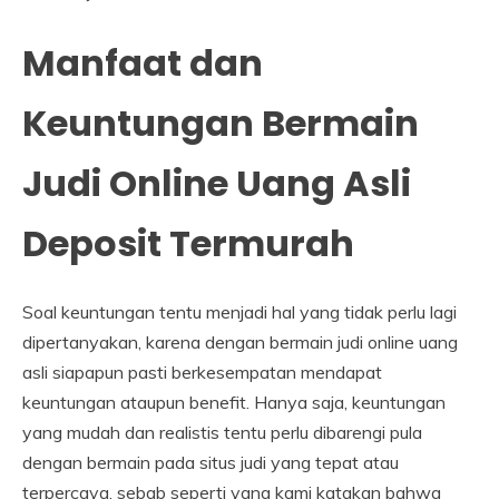
Manfaat dan
Keuntungan Bermain
Judi Online Uang Asli
Deposit Termurah
Soal keuntungan tentu menjadi hal yang tidak perlu lagi
dipertanyakan, karena dengan bermain judi online uang
asli siapapun pasti berkesempatan mendapat
keuntungan ataupun benefit. Hanya saja, keuntungan
yang mudah dan realistis tentu perlu dibarengi pula
dengan bermain pada situs judi yang tepat atau
terpercaya, sebab seperti yang kami katakan bahwa