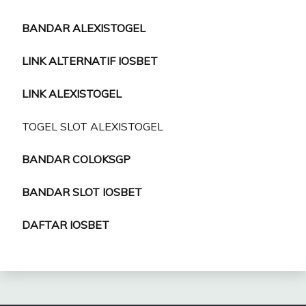
BANDAR ALEXISTOGEL
LINK ALTERNATIF IOSBET
LINK ALEXISTOGEL
TOGEL SLOT ALEXISTOGEL
BANDAR COLOKSGP
BANDAR SLOT IOSBET
DAFTAR IOSBET