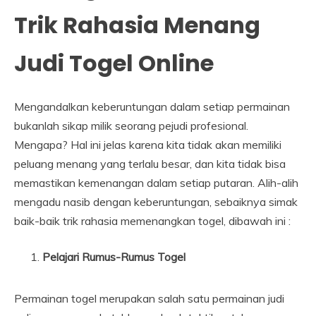
Trik Rahasia Menang
Judi Togel Online
Mengandalkan keberuntungan dalam setiap permainan
bukanlah sikap milik seorang pejudi profesional.
Mengapa? Hal ini jelas karena kita tidak akan memiliki
peluang menang yang terlalu besar, dan kita tidak bisa
memastikan kemenangan dalam setiap putaran. Alih-alih
mengadu nasib dengan keberuntungan, sebaiknya simak
baik-baik trik rahasia memenangkan togel, dibawah ini :
Pelajari Rumus-Rumus Togel
Permainan togel merupakan salah satu permainan judi