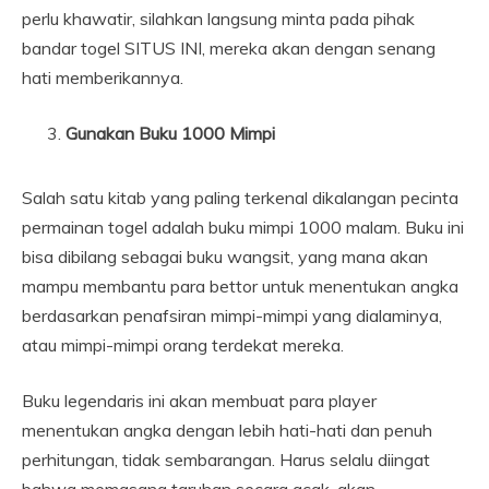
perlu khawatir, silahkan langsung minta pada pihak
bandar togel SITUS INI, mereka akan dengan senang
hati memberikannya.
Gunakan Buku 1000 Mimpi
Salah satu kitab yang paling terkenal dikalangan pecinta
permainan togel adalah buku mimpi 1000 malam. Buku ini
bisa dibilang sebagai buku wangsit, yang mana akan
mampu membantu para bettor untuk menentukan angka
berdasarkan penafsiran mimpi-mimpi yang dialaminya,
atau mimpi-mimpi orang terdekat mereka.
Buku legendaris ini akan membuat para player
menentukan angka dengan lebih hati-hati dan penuh
perhitungan, tidak sembarangan. Harus selalu diingat