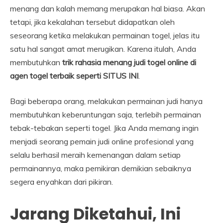
menang dan kalah memang merupakan hal biasa. Akan
tetapi, jika kekalahan tersebut didapatkan oleh
seseorang ketika melakukan permainan togel, jelas itu
satu hal sangat amat merugikan. Karena itulah, Anda
membutuhkan
trik rahasia menang judi togel online di
agen togel terbaik seperti SITUS INI
.
Bagi beberapa orang, melakukan permainan judi hanya
membutuhkan keberuntungan saja, terlebih permainan
tebak-tebakan seperti togel. Jika Anda memang ingin
menjadi seorang pemain judi online profesional yang
selalu berhasil meraih kemenangan dalam setiap
permainannya, maka pemikiran demikian sebaiknya
segera enyahkan dari pikiran.
Jarang Diketahui, Ini