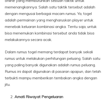
online yang membutuhkan sebuah taktik untuk
memenangkannya. Salah satu taktik tersebut adalah
dengan mengusai berbagai macam rumus. Ya, togel
adalah permainan yang mengharuskan player untuk
menebak keluaran kombinasi angka. Tentu saja, untuk
bisa menemukan kombinasi tersebut anda tidak bisa
melakukannya secara acak.
Dalam rumus togel memang terdapat banyak sekali
rumus untuk melakukan perhitungan peluang. Salah satu
yang paling banyak digunakan adalah rumus peluang.
Rumus ini dapat digunakan di pasaran apapun, dan telah
terbukti mampu memberikan tembakan angka dengan
jitu.
Amati Riwayat Pengeluaran