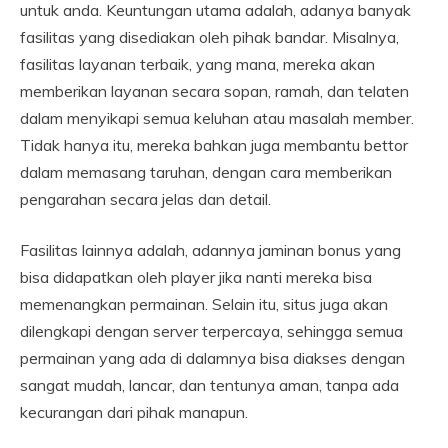
untuk anda. Keuntungan utama adalah, adanya banyak
fasilitas yang disediakan oleh pihak bandar. Misalnya,
fasilitas layanan terbaik, yang mana, mereka akan
memberikan layanan secara sopan, ramah, dan telaten
dalam menyikapi semua keluhan atau masalah member.
Tidak hanya itu, mereka bahkan juga membantu bettor
dalam memasang taruhan, dengan cara memberikan
pengarahan secara jelas dan detail.
Fasilitas lainnya adalah, adannya jaminan bonus yang
bisa didapatkan oleh player jika nanti mereka bisa
memenangkan permainan. Selain itu, situs juga akan
dilengkapi dengan server terpercaya, sehingga semua
permainan yang ada di dalamnya bisa diakses dengan
sangat mudah, lancar, dan tentunya aman, tanpa ada
kecurangan dari pihak manapun.