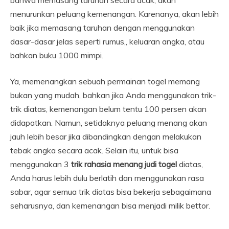
bahwa memasang taruhan secara acak, akan
menurunkan peluang kemenangan. Karenanya, akan lebih
baik jika memasang taruhan dengan menggunakan
dasar-dasar jelas seperti rumus,, keluaran angka, atau
bahkan buku 1000 mimpi.
Ya, memenangkan sebuah permainan togel memang
bukan yang mudah, bahkan jika Anda menggunakan trik-
trik diatas, kemenangan belum tentu 100 persen akan
didapatkan. Namun, setidaknya peluang menang akan
jauh lebih besar jika dibandingkan dengan melakukan
tebak angka secara acak. Selain itu, untuk bisa
menggunakan 3
trik rahasia menang judi togel
diatas,
Anda harus lebih dulu berlatih dan menggunakan rasa
sabar, agar semua trik diatas bisa bekerja sebagaimana
seharusnya, dan kemenangan bisa menjadi milik bettor.