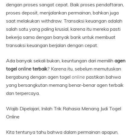
dengan proses sangat cepat. Baik proses pendaftaran,
proses deposit, menjalankan permainan, bahkan juga
saat melakukan withdraw. Transaksi keuangan adalah
salah satu yang paling krusial, karena itu mereka pasti
bekerja sama dengan banyak bank untuk membuat
transaksi keuangan berjalan dengan cepat.
Ada banyak sekali bukan, keuntungan dari memilih
agen
togel
online
terbaik
? Karena itu, sebelum memutuskan
bergabung dengan agen togel
online
pastikan bahwa
yang bersangkutan memang benar-benar agen terbaik
dan terpercaya.
Wajib Dipelajari, Inilah Trik Rahasia Menang Judi Togel
Online
Kita tentunya tahu bahwa dalam permainan apapun,