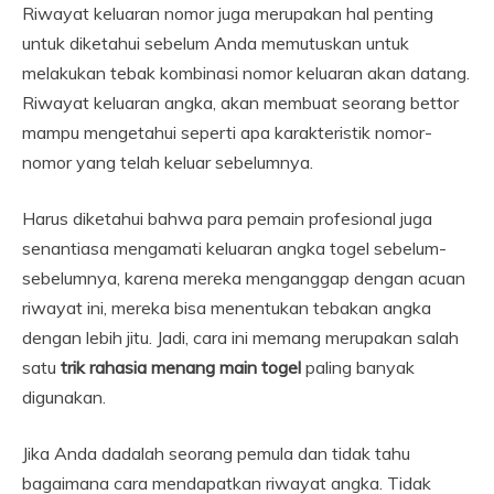
Riwayat keluaran nomor juga merupakan hal penting
untuk diketahui sebelum Anda memutuskan untuk
melakukan tebak kombinasi nomor keluaran akan datang.
Riwayat keluaran angka, akan membuat seorang bettor
mampu mengetahui seperti apa karakteristik nomor-
nomor yang telah keluar sebelumnya.
Harus diketahui bahwa para pemain profesional juga
senantiasa mengamati keluaran angka togel sebelum-
sebelumnya, karena mereka menganggap dengan acuan
riwayat ini, mereka bisa menentukan tebakan angka
dengan lebih jitu. Jadi, cara ini memang merupakan salah
satu
trik rahasia menang main togel
paling banyak
digunakan.
Jika Anda dadalah seorang pemula dan tidak tahu
bagaimana cara mendapatkan riwayat angka. Tidak