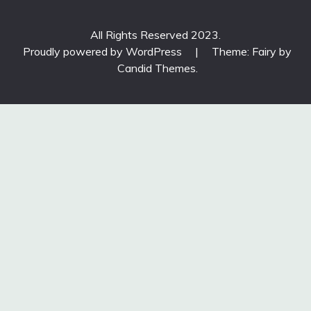
All Rights Reserved 2023.
Proudly powered by WordPress
|
Theme: Fairy by
Candid Themes
.