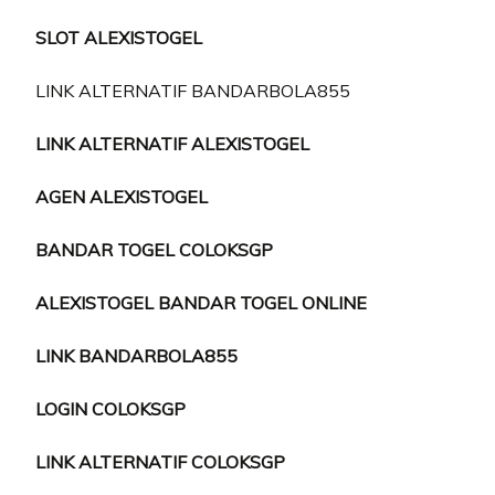
SLOT ALEXISTOGEL
LINK ALTERNATIF BANDARBOLA855
LINK ALTERNATIF ALEXISTOGEL
AGEN ALEXISTOGEL
BANDAR TOGEL COLOKSGP
ALEXISTOGEL BANDAR TOGEL ONLINE
LINK BANDARBOLA855
LOGIN COLOKSGP
LINK ALTERNATIF COLOKSGP