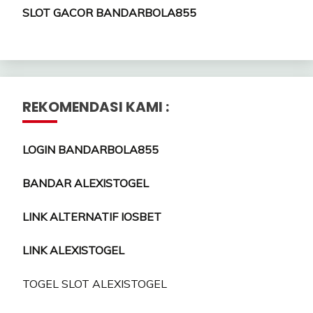
SLOT GACOR BANDARBOLA855
REKOMENDASI KAMI :
LOGIN BANDARBOLA855
BANDAR ALEXISTOGEL
LINK ALTERNATIF IOSBET
LINK ALEXISTOGEL
TOGEL SLOT ALEXISTOGEL