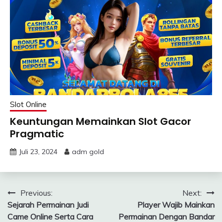
Slot Online
Keuntungan Memainkan Slot Gacor
Pragmatic
Juli 23, 2024
adm gold
Navigasi
Previous:
Next:
Sejarah Permainan Judi
Player Wajib Mainkan
pos
Came Online Serta Cara
Permainan Dengan Bandar