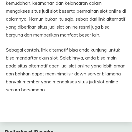
kemudahan, keamanan dan kelancaran dalam
mengakses situs judi slot beserta permainan slot online di
dalamnya. Namun bukan itu saja, sebab dari link alternatif
yang diberikan situs judi slot online resmi juga bisa
berguna dan memberikan manfaat besar lain.
Sebagai contoh, link alternatif bisa anda kunjungi untuk
bisa mendaftar akun slot. Selebihnya, anda bisa main
pada situs alternatif agen judi slot online yang lebih aman
dan bahkan dapat meminimalisir down server bilamana
banyak member yang mengakses situs judi slot online
secara bersamaan.