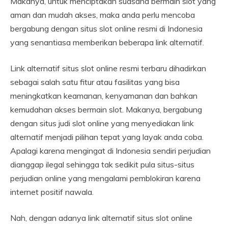
Makanya, untuk menciptakan suasana bermain slot yang
aman dan mudah akses, maka anda perlu mencoba
bergabung dengan situs slot online resmi di Indonesia
yang senantiasa memberikan beberapa link alternatif.
Link alternatif situs slot online resmi terbaru dihadirkan
sebagai salah satu fitur atau fasilitas yang bisa
meningkatkan keamanan, kenyamanan dan bahkan
kemudahan akses bermain slot. Makanya, bergabung
dengan situs judi slot online yang menyediakan link
alternatif menjadi pilihan tepat yang layak anda coba.
Apalagi karena mengingat di Indonesia sendiri perjudian
dianggap ilegal sehingga tak sedikit pula situs-situs
perjudian online yang mengalami pemblokiran karena
internet positif nawala.
Nah, dengan adanya link alternatif situs slot online