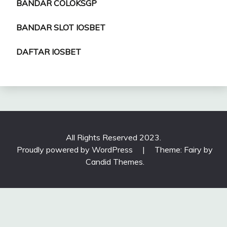
BANDAR COLOKSGP
BANDAR SLOT IOSBET
DAFTAR IOSBET
All Rights Reserved 2023.
Proudly powered by WordPress
|
Theme: Fairy by
Candid Themes
.