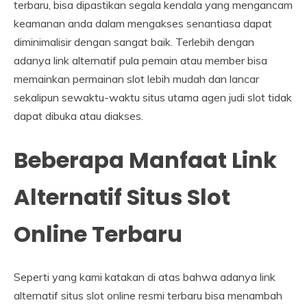
terbaru, bisa dipastikan segala kendala yang mengancam
keamanan anda dalam mengakses senantiasa dapat
diminimalisir dengan sangat baik. Terlebih dengan
adanya link alternatif pula pemain atau member bisa
memainkan permainan slot lebih mudah dan lancar
sekalipun sewaktu-waktu situs utama agen judi slot tidak
dapat dibuka atau diakses.
Beberapa Manfaat Link
Alternatif Situs Slot
Online Terbaru
Seperti yang kami katakan di atas bahwa adanya link
alternatif situs slot online resmi terbaru bisa menambah