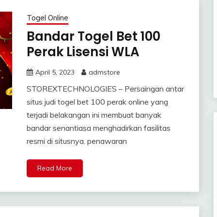
Togel Online
Bandar Togel Bet 100
Perak Lisensi WLA
April 5, 2023
admstore
STOREXTECHNOLOGIES – Persaingan antar
situs judi togel bet 100 perak online yang
terjadi belakangan ini membuat banyak
bandar senantiasa menghadirkan fasilitas
resmi di situsnya. penawaran
Read More