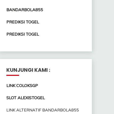
BANDARBOLA855
PREDIKSI TOGEL
PREDIKSI TOGEL
KUNJUNGI KAMI :
LINK COLOKSGP
SLOT ALEXISTOGEL
LINK ALTERNATIF BANDARBOLA855