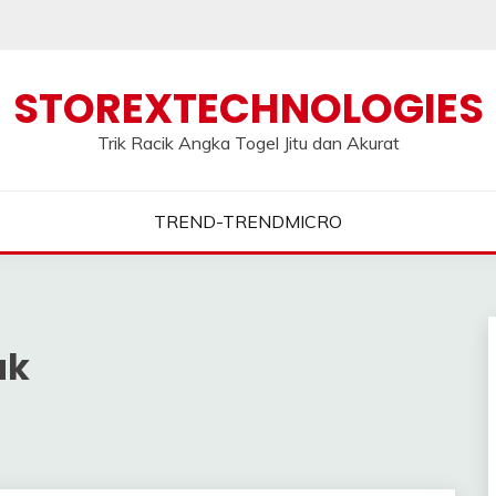
STOREXTECHNOLOGIES
Trik Racik Angka Togel Jitu dan Akurat
TREND-TRENDMICRO
ak