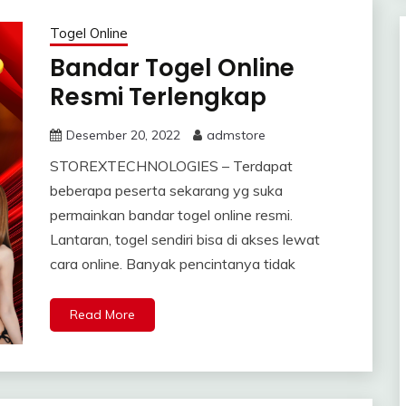
Togel Online
Bandar Togel Online
Resmi Terlengkap
Desember 20, 2022
admstore
STOREXTECHNOLOGIES – Terdapat
beberapa peserta sekarang yg suka
permainkan bandar togel online resmi.
Lantaran, togel sendiri bisa di akses lewat
cara online. Banyak pencintanya tidak
Read More