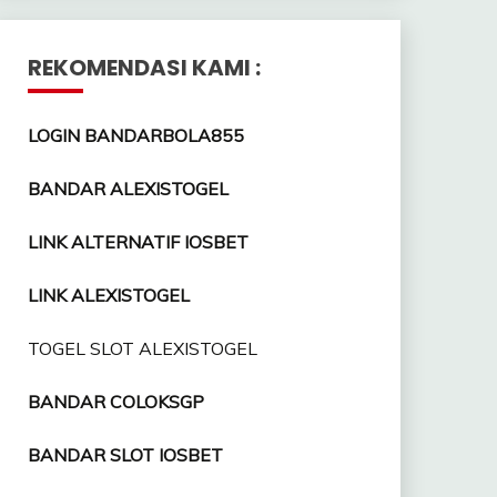
REKOMENDASI KAMI :
LOGIN BANDARBOLA855
BANDAR ALEXISTOGEL
LINK ALTERNATIF IOSBET
LINK ALEXISTOGEL
TOGEL SLOT ALEXISTOGEL
BANDAR COLOKSGP
BANDAR SLOT IOSBET